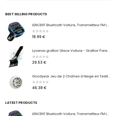
BEST SELLING PRODUCTS
LENCENT Bluetooth Voiture, Transmetteur FM Lecteur MP3 Adaptateur Radio sans Fil Kit, Émetteur FM Voiture Chargeur pour Appel Mains Libres avec 2 USB Port 5V/2.4A1A, Support Carte SD/Clé USB (Noir)
0
sur 5
18.99
€
Lyvanas grattoir Glace Voiture - Grattoir Pare Brise Voiture Professionnel Ergonomique Rapide & Puissant - Gratte Glace Voiture Efficace & sûr en ABS Premium - Grattoir Pare-Brise Doux & Durable
0
sur 5
29.53
€
Goodyear Jeu de 2 Chaînes à Neige en Textile pour Voitures Goodyear Ultra GRIP Taille XL, blanc
0
sur 5
46.38
€
LATEST PRODUCTS
LENCENT Bluetooth Voiture, Transmetteur FM Lecteur MP3 Adaptateur Radio sans Fil Kit, Émetteur FM Voiture Chargeur pour Appel Mains Libres avec 2 USB Port 5V/2.4A1A, Support Carte SD/Clé USB (Noir)