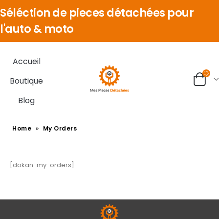
Séléction de pieces détachées pour
l'auto & moto
Accueil
Boutique
Blog
Home
»
My Orders
[dokan-my-orders]