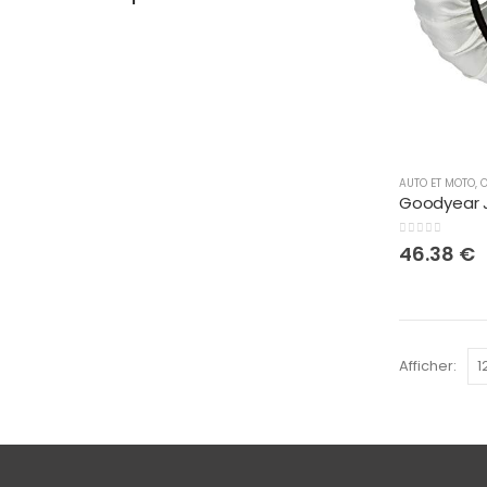
AUTO ET MOTO
,
O
0
sur 5
46.38
€
Afficher: