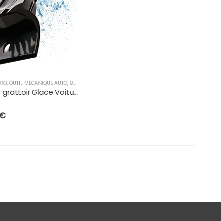
OTO
,
OUTIL MECANIQUE AUTO
,
UNCATEGORIZED
Lyvanas grattoir Glace Voiture – Grattoir Pare Brise Voiture Professionnel Ergonomique Rapide & Puissant – Gratte Glace Voiture Efficace & sûr en ABS Premium – Grattoir Pare-Brise Doux & Durable
€